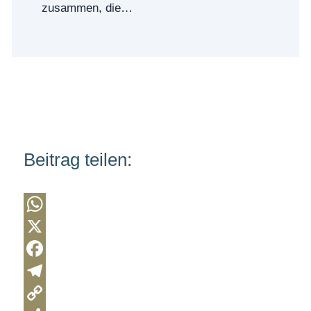
zusammen, die…
Beitrag teilen:
W
h
X
a
F
t
a
T