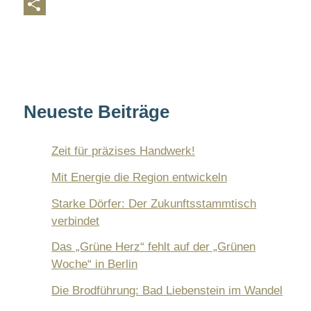
s
c
e
C
A
e
l
o
T
p
b
e
p
e
p
o
g
y
i
o
r
L
l
Neueste Beiträge
k
a
i
e
m
n
n
Zeit für präzises Handwerk!
k
Mit Energie die Region entwickeln
Starke Dörfer: Der Zukunftsstammtisch
verbindet
Das „Grüne Herz“ fehlt auf der „Grünen
Woche“ in Berlin
Die Brodführung: Bad Liebenstein im Wandel