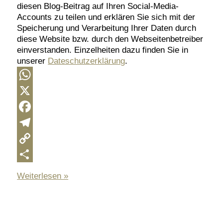
diesen Blog-Beitrag auf Ihren Social-Media-
Accounts zu teilen und erklären Sie sich mit der
Speicherung und Verarbeitung Ihrer Daten durch
diese Website bzw. durch den Webseitenbetreiber
einverstanden. Einzelheiten dazu finden Sie in
unserer
Dateschutzerklärung
.
WhatsApp
X
Facebook
Telegram
Copy
Link
Teilen
Die
Weiterlesen »
Brodführung
in
Schweina