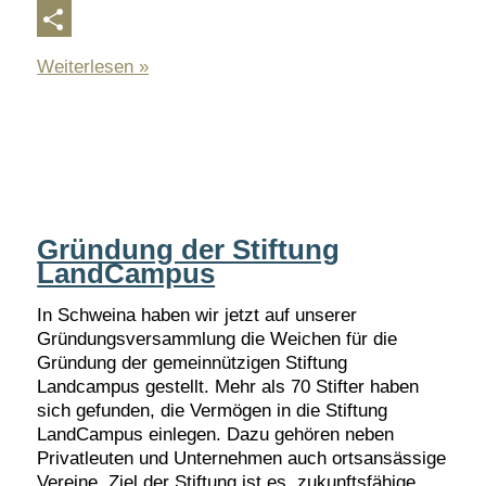
Copy
Link
Teilen
Neues
Weiterlesen »
Parkstadion
für
unsere
Sportler
Gründung der Stiftung
LandCampus
In Schweina haben wir jetzt auf unserer
Gründungsversammlung die Weichen für die
Gründung der gemeinnützigen Stiftung
Landcampus gestellt. Mehr als 70 Stifter haben
sich gefunden, die Vermögen in die Stiftung
LandCampus einlegen. Dazu gehören neben
Privatleuten und Unternehmen auch ortsansässige
Vereine. Ziel der Stiftung ist es, zukunftsfähige