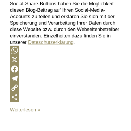
Social-Share-Buttons haben Sie die Möglichkeit
diesen Blog-Beitrag auf Ihren Social-Media-
Accounts zu teilen und erklären Sie sich mit der
Speicherung und Verarbeitung Ihrer Daten durch
diese Website bzw. durch den Webseitenbetreiber
einverstanden. Einzelheiten dazu finden Sie in
unserer
Dateschutzerklärung
.
WhatsApp
X
Facebook
Telegram
Copy
Link
Teilen
Es
Weiterlesen »
lebe
das
Meisterhandwerk