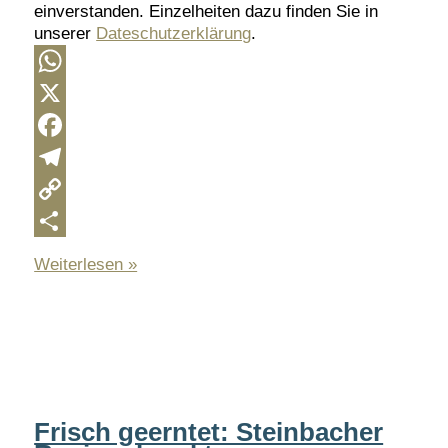
einverstanden. Einzelheiten dazu finden Sie in
unserer
Dateschutzerklärung
.
WhatsApp
X
Facebook
Telegram
Copy
Link
Teilen
Wir
Weiterlesen »
setzen
Maßstäbe
Frisch geerntet: Steinbacher