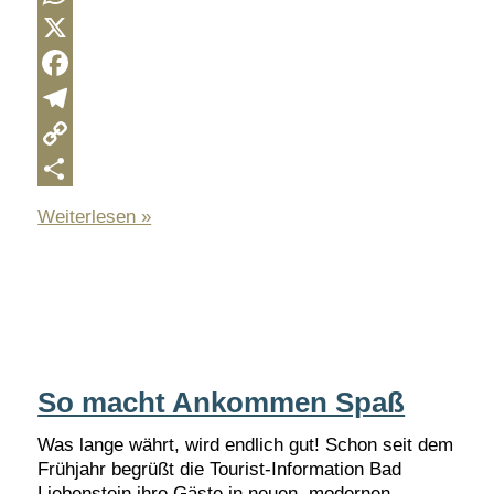
WhatsApp
X
Facebook
Telegram
Copy
Link
Teilen
Frisch
Weiterlesen »
geerntet:
Steinbacher
Regionalmarkt
So macht Ankommen Spaß
Was lange währt, wird endlich gut! Schon seit dem
Frühjahr begrüßt die Tourist-Information Bad
Liebenstein ihre Gäste in neuen, modernen