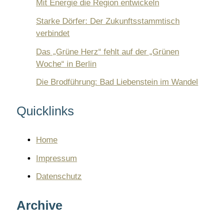
Mit Energie die Region entwickeln
k
a
i
e
m
n
n
Starke Dörfer: Der Zukunftsstammtisch
verbindet
k
Das „Grüne Herz“ fehlt auf der „Grünen
Woche“ in Berlin
Die Brodführung: Bad Liebenstein im Wandel
Quicklinks
Home
Impressum
Datenschutz
Archive