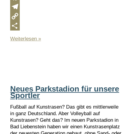
Facebook
Telegram
Copy
Link
Teilen
So
Weiterlesen »
macht
Ankommen
Spaß
Neues Parkstadion für unsere
Sportler
Fußball auf Kunstrasen? Das gibt es mittlerweile
in ganz Deutschland. Aber Volleyball auf
Kunstrasen? Geht das? Im neuen Parkstadion in
Bad Liebenstein haben wir einen Kunstrasenplatz
der neuesten Generation gebaut, ohne Sand- oder