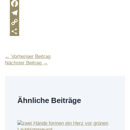
X
Facebook
Telegram
Copy
Link
Teilen
←
Vorheriger Beitrag
Nächster Beitrag
→
Ähnliche Beiträge