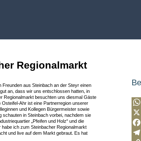
cher Regionalmarkt
Be
 Freunden aus Steinbach an der Steyr einen
ut an, dass wir uns entschlossen hatten, in
er Regionalmarkt besuchten uns diesmal Gäste
Osteifel-Ahr ist eine Partnerregion unserer
leginnen und Kollegen Bürgermeister sowie
W
ng schauten in Steinbach vorbei, nachdem sie
ustriequartier „Pfeifen und Holz“ und die
h
X
hr habe ich zum Steinbacher Regionalmarkt
a
F
cht und live auf dem Markt gebraut. Es hat