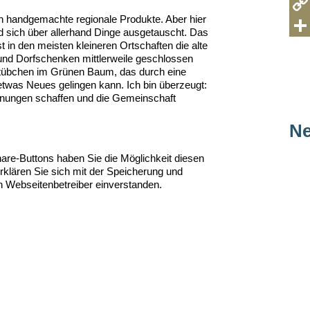
t
a
T
h handgemachte regionale Produkte. Aber hier
s
c
e
C
nd sich über allerhand Dinge ausgetauscht. Das
st in den meisten kleineren Ortschaften die alte
A
e
l
o
T
und Dorfschenken mittlerweile geschlossen
p
b
e
p
e
tübchen im Grünen Baum, das durch eine
etwas Neues gelingen kann. Ich bin überzeugt:
p
o
g
y
i
gnungen schaffen und die Gemeinschaft
o
r
L
l
Ne
k
a
i
e
are-Buttons haben Sie die Möglichkeit diesen
m
n
n
erklären Sie sich mit der Speicherung und
k
n Webseitenbetreiber einverstanden.
.